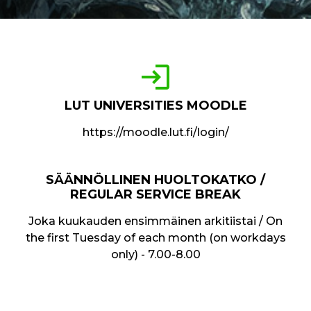
login
LUT UNIVERSITIES MOODLE
https://moodle.lut.fi/login/
SÄÄNNÖLLINEN HUOLTOKATKO /
REGULAR SERVICE BREAK
Joka kuukauden ensimmäinen arkitiistai / On
the first Tuesday of each month (on workdays
only) - 7.00-8.00