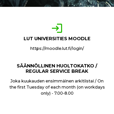
login
LUT UNIVERSITIES MOODLE
https://moodle.lut.fi/login/
SÄÄNNÖLLINEN HUOLTOKATKO /
REGULAR SERVICE BREAK
Joka kuukauden ensimmäinen arkitiistai / On
the first Tuesday of each month (on workdays
only) - 7.00-8.00