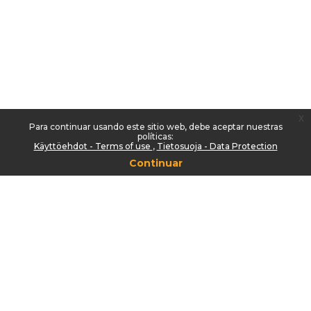
x
Para continuar usando este sitio web, debe aceptar nuestras
políticas:
Käyttöehdot - Terms of use
Tietosuoja - Data Protection
Continuar
Saavutettavuusseloste
/
Accessibility statement
Usted no se ha identificado. (
Acceder
)
Español - Internacional ‎(es)‎