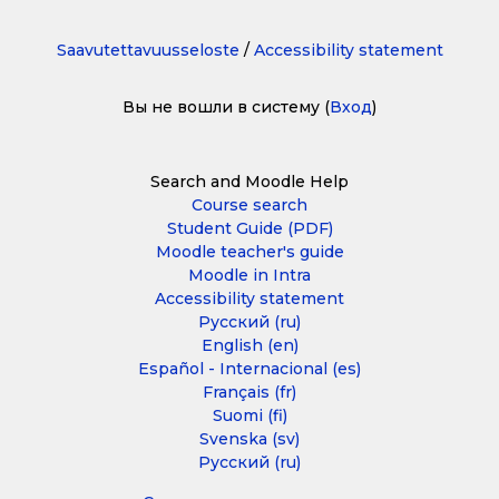
Saavutettavuusseloste
/
Accessibility statement
Вы не вошли в систему (
Вход
)
Search and Moodle Help
Course search
Student Guide (PDF)
Moodle teacher's guide
Moodle in Intra
Accessibility statement
Русский ‎(ru)‎
English ‎(en)‎
Español - Internacional ‎(es)‎
Français ‎(fr)‎
Suomi ‎(fi)‎
Svenska ‎(sv)‎
Русский ‎(ru)‎