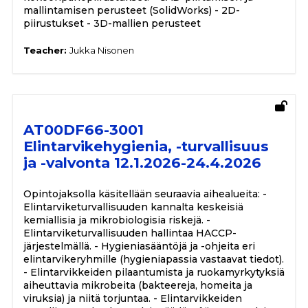
mallintamisen perusteet (SolidWorks) - 2D-
piirustukset - 3D-mallien perusteet
Teacher:
Jukka Nisonen
AT00DF66-3001
Elintarvikehygienia, -turvallisuus
ja -valvonta 12.1.2026-24.4.2026
Opintojaksolla käsitellään seuraavia aihealueita: -
Elintarviketurvallisuuden kannalta keskeisiä
kemiallisia ja mikrobiologisia riskejä. -
Elintarviketurvallisuuden hallintaa HACCP-
järjestelmällä. - Hygieniasääntöjä ja -ohjeita eri
elintarvikeryhmille (hygieniapassia vastaavat tiedot).
- Elintarvikkeiden pilaantumista ja ruokamyrkytyksiä
aiheuttavia mikrobeita (bakteereja, homeita ja
viruksia) ja niitä torjuntaa. - Elintarvikkeiden