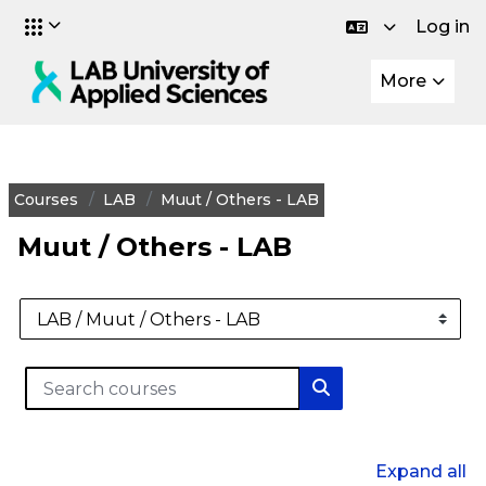
Log in
Skip to main content
More
Courses
LAB
Muut / Others - LAB
Muut / Others - LAB
Course categories
Search courses
Search courses
Expand all