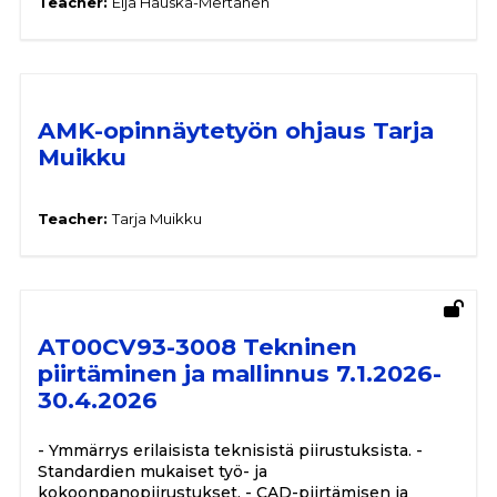
Teacher:
Eija Hauska-Mertanen
AMK-opinnäytetyön ohjaus Tarja
Muikku
Teacher:
Tarja Muikku
AT00CV93-3008 Tekninen
piirtäminen ja mallinnus 7.1.2026-
30.4.2026
- Ymmärrys erilaisista teknisistä piirustuksista. -
Standardien mukaiset työ- ja
kokoonpanopiirustukset. - CAD-piirtämisen ja