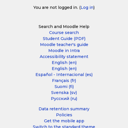
You are not logged in. (
Log in
)
Search and Moodle Help
Course search
Student Guide (PDF)
Moodle teacher's guide
Moodle in Intra
Accessibility statement
English ‎(en)‎
English ‎(en)‎
Español - Internacional ‎(es)‎
Français ‎(fr)‎
Suomi ‎(fi)‎
Svenska ‎(sv)‎
Русский ‎(ru)‎
Data retention summary
Policies
Get the mobile app
Switch to the standard theme