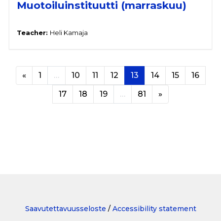
Muotoiluinstituutti (marraskuu)
Teacher:
Heli Kamaja
Previous page
Page 1
Page 10
Page 11
Page 12
Page 13
Page 14
Page 15
Page 
«
1
…
10
11
12
13
14
15
16
Page 17
Page 18
Page 19
Page 81
Next page
17
18
19
…
81
»
Saavutettavuusseloste
/
Accessibility statement