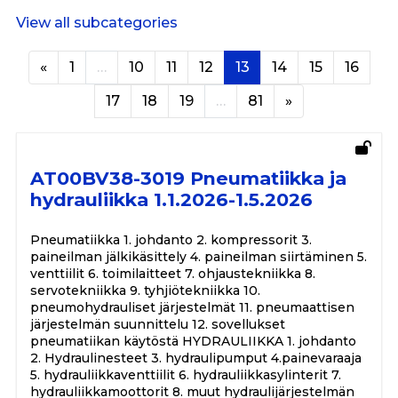
View all subcategories
Previous page
Page 1
Page 10
Page 11
Page 12
Page 13
Page 14
Page 15
Page 
«
1
…
10
11
12
13
14
15
16
Page 17
Page 18
Page 19
Page 81
Next page
17
18
19
…
81
»
AT00BV38-3019 Pneumatiikka ja
hydrauliikka 1.1.2026-1.5.2026
Pneumatiikka 1. johdanto 2. kompressorit 3.
paineilman jälkikäsittely 4. paineilman siirtäminen 5.
venttiilit 6. toimilaitteet 7. ohjaustekniikka 8.
servotekniikka 9. tyhjiötekniikka 10.
pneumohydrauliset järjestelmät 11. pneumaattisen
järjestelmän suunnittelu 12. sovellukset
pneumatiikan käytöstä HYDRAULIIKKA 1. johdanto
2. Hydraulinesteet 3. hydraulipumput 4.painevaraaja
5. hydrauliikkaventtiilit 6. hydrauliikkasylinterit 7.
hydrauliikkamoottorit 8. muut hydraulijärjestelmän