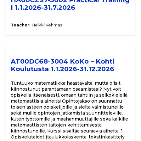
I 1.1.2026-31.7.2026
Teacher:
Heikki Vehmas
AT00DC68-3004 KoKo – Kohti
Koulutusta 1.1.2026-31.12.2026
Tuntuuko matematiikka haastavalta, mutta olisit
kiinnostunut parantamaan osaamistasi? Nyt voit
opiskella itsenäisesti, omaan tahtiin ja selkokielellä,
matemaattisia aineita! Opintojakso on suunnattu
toisen asteen opiskelijoille ja sieltä valmistuneille
sekä muille opintojen jatkamista suunnitteleville,
kuten työttömille ja maahanmuuttajille sekä kaikille
matemaattisten taitojen kehittämisestä
kiinnostuneille. Kurssi sisältää seuraavia aiheita: 1.
Opiskelutaidot (taulukkolaskenta, tekstinkäsittely,