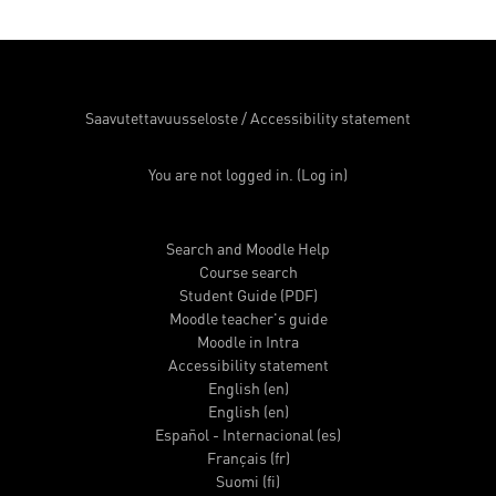
Saavutettavuusseloste
/
Accessibility statement
You are not logged in. (
Log in
)
Search and Moodle Help
Course search
Student Guide (PDF)
Moodle teacher's guide
Moodle in Intra
Accessibility statement
English ‎(en)‎
English ‎(en)‎
Español - Internacional ‎(es)‎
Français ‎(fr)‎
Suomi ‎(fi)‎