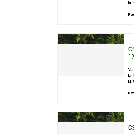
kur
Re
CS
17
Yl
las
ku
Re
CS