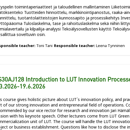
tyspelin toimintaperiaatteet ja taloudellinen mallintaminen Liiketoim
ätöksenteko Tuotteiden hinnoittelu, markkinointipanostus, raaka-ai
nnittelu, tuotantolaitteistojen kunnossapito ja prosessikehitys Invest
ttöpääoma Tuloslaskelma, tase ja rahoituslaskelma sekä niihin liitty
mialavertailu ja kilpailija-analyysi Tekoälysovellusten käyttö Tekoäly
sallittua soveltuvin osin.
sponsible teacher:
Toni Tani
Responsible teacher:
Leena Tynninen
30AJ128 Introduction to LUT Innovation Processe
3.2026-19.6.2026
s course gives holistic picture about LUT´s innovation policy, and pr
t of our strong innovation and entrepreneurial field of operations. Co
ommended by our vice rector for research and innovation Jari Hämälä
ssion with his keynote speech. Other lecturers come from LUT Gree
mercialization unit of LUT. The course will handle the LUT innovati
ject or business establishment. Questions like how to disclose the i