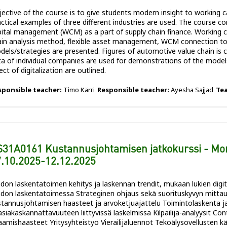
ective of the course is to give students modern insight to working 
ctical examples of three different industries are used. The course c
pital management (WCM) as a part of supply chain finance. Working c
ain analysis method, flexible asset management, WCM connection to
dels/strategies are presented. Figures of automotive value chain is 
ta of individual companies are used for demonstrations of the model
ect of digitalization are outlined.
sponsible teacher:
Timo Kärri
Responsible teacher:
Ayesha Sajjad
Te
S31A0161 Kustannusjohtamisen jatkokurssi - Mo
.10.2025-12.12.2025
don laskentatoimen kehitys ja laskennan trendit, mukaan lukien digita
hdon laskentatoimessa Strateginen ohjaus sekä suorituskyvyn mittau
stannusjohtamisen haasteet ja arvoketjuajattelu Toimintolaskenta j
asiakaskannattavuuteen liittyvissä laskelmissa Kilpailija-analyysit Con
amishaasteet Yritysyhteistyö Vierailijaluennot Tekoälysovellusten kä