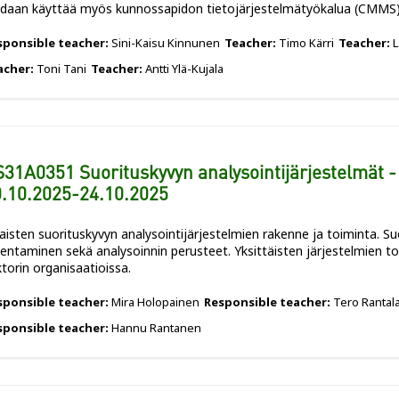
idaan käyttää myös kunnossapidon tietojärjestelmätyökalua (CMMS)
sponsible teacher:
Sini-Kaisu Kinnunen
Teacher:
Timo Kärri
Teacher:
L
acher:
Toni Tani
Teacher:
Antti Ylä-Kujala
31A0351 Suorituskyvyn analysointijärjestelmät -
.10.2025-24.10.2025
laisten suorituskyvyn analysointijärjestelmien rakenne ja toiminta. Su
entaminen sekä analysoinnin perusteet. Yksittäisten järjestelmien tot
torin organisaatioissa.
sponsible teacher:
Mira Holopainen
Responsible teacher:
Tero Rantal
sponsible teacher:
Hannu Rantanen