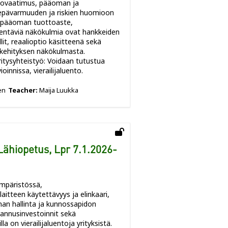
ottovaatimus, pääoman ja
ä epävarmuuden ja riskien huomioon
, pääoman tuottoaste,
dentäviä näkökulmia ovat hankkeiden
lit, reaalioptio käsitteenä sekä
 kehityksen näkökulmasta.
itysyhteistyö: Voidaan tutustua
innissa, vierailijaluento.
en
Teacher:
Maija Luukka
ähiopetus, Lpr 7.1.2026-
ympäristössä,
itteen käytettävyys ja elinkaari,
an hallinta ja kunnossapidon
rannusinvestoinnit sekä
 on vierailijaluentoja yrityksistä.