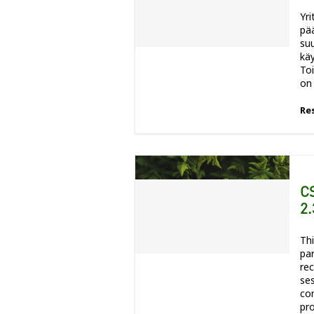
Yri
pä
suu
käy
Toi
on 
Re
CS
2.
Thi
par
rec
se
com
pro