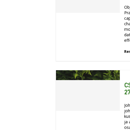
Obj
Pra
ca
ch
mo
da
eff
Re
C
27
Joh
jo
ku
ja 
osa