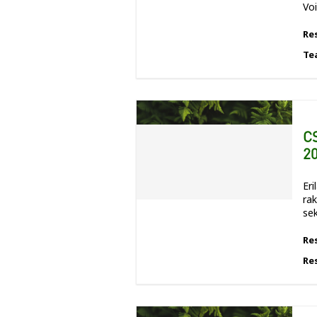
Vo
Re
Te
CS
20
Eri
rak
sek
Re
Re