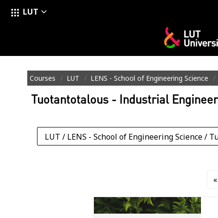
LUT
Skip to main content
Courses
LUT
LENS - School of Engineering Science
Tuotantotalous - Industrial Engine
Course categories
«