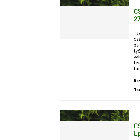
CS
27
Tav
osa
pa
ty
val
Lis
tut
Re
Te
CS
Lp