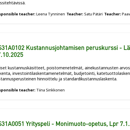
ssitehtävissä.
sponsible teacher:
Leena Tynninen
Teacher:
Satu Pätäri
Teacher:
Paav
31A0102 Kustannusjohtamisen peruskurssi - Läh
.10.2025
eiset kustannuskäsitteet, poistomenetelmät, ainekustannusten arvo
kenta, investointilaskentamenetelmät, budjetointi, katetuottolasken
stannusperusteinen hinnoittelu ja standardikustannuslaskenta.
sponsible teacher:
Tiina Sinkkonen
31A0051 Yrityspeli - Monimuoto-opetus, Lpr 7.1