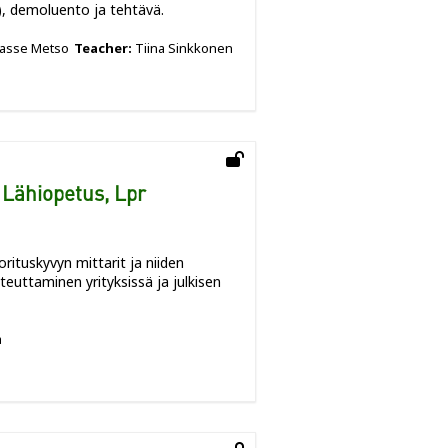
, demoluento ja tehtävä.
asse Metso
Teacher:
Tiina Sinkkonen
 Lähiopetus, Lpr
orituskyvyn mittarit ja niiden
euttaminen yrityksissä ja julkisen
a