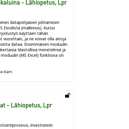
ökaluina - Lähiopetus, Lpr
uminen datapohjaisen johtamisen
 Excelistä (mallinnus). Kurssi
joitustyö käyttäen tähän
 vuosittain, ja ne voivat olla aitoja
avointa dataa. Ensimmäisen moduulin
ertaisia tilastollisia menetelmiä ja
 moduulin (MS Excel) funktiona on
o Kärri
t - Lähiopetus, Lpr
stointiprosessi, investoinnin