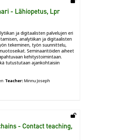
ri - Lähiopetus, Lpr
iikan ja digitaalisten palvelujen eri
amisen, analytiikan ja digitaalisten
yön tekeminen, työn suunnittelu,
muotoseikat. Seminaaritöiden aiheet
 tapahtuvaan kehitystoimintaan.
ekä tutustutaan ajankohtaisiin
en
Teacher:
Minnu Joseph
ains - Contact teaching,