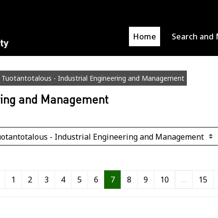
Home
Search and 
Tuotantotalous - Industrial Engineering and Management
ering and Management
Previous page
Page 1
Page 2
Page 3
Page 4
Page 5
Page 6
Page 7
Page 8
Page 9
Page 10
Pa
1
2
3
4
5
6
7
8
9
10
…
15