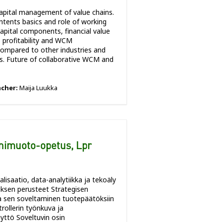
capital management of value chains.
ontents basics and role of working
apital components, financial value
 profitability and WCM
compared to other industries and
s. Future of collaborative WCM and
acher:
Maija Luukka
nimuoto-opetus, Lpr
lisaatio, data-analytiikka ja tekoäly
ksen perusteet Strategisen
a sen soveltaminen tuotepäätöksiin
trollerin työnkuva ja
yttö Soveltuvin osin