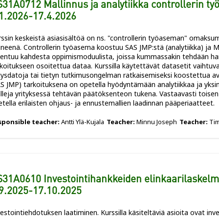
31A0712 Mallinnus ja analytiikka controllerin ty
1.2026-17.4.2026
rssin keskeistä asiasisältöä on ns. "controllerin työaseman" omaks
ineenä. Controllerin työasema koostuu SAS JMP:stä (analytiikka) ja MS
kentuu kahdesta oppimismoduulista, joissa kummassakin tehdään har
koitukseen osoitettua dataa. Kurssilla käytettävät datasetit vaihtuvat
itysdatoja tai tietyn tutkimusongelman ratkaisemiseksi koostettua 
S JMP) tarkoituksena on opetella hyödyntämään analytiikkaa ja yksink
lleja yrityksessä tehtävän päätöksenteon tukena. Vastaavasti toisen
tella erilaisten ohjaus- ja ennustemallien laadinnan pääperiaatteet.
sponsible teacher:
Antti Ylä-Kujala
Teacher:
Minnu Joseph
Teacher:
Tim
31A0610 Investointihankkeiden elinkaarilaskelma
9.2025-17.10.2025
estointiehdotuksen laatiminen. Kurssilla käsiteltäviä asioita ovat inve