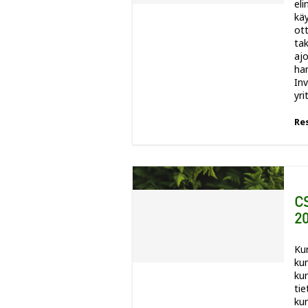
el
kä
ot
ta
ajo
ha
In
yri
Re
CS
20
Ku
kun
ku
tie
kun