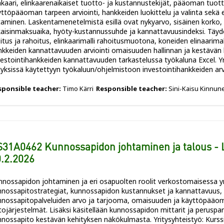
inkaari, elinkaarenaikaiset tuotto- ja kustannustekijät, pääoman tu
yttöpääoman tarpeen arviointi, hankkeiden luokittelu ja valinta sek
taminen. Laskentamenetelmistä esillä ovat nykyarvo, sisäinen korko
kaisinmaksuaika, hyöty-kustannussuhde ja kannattavuusindeksi. Täy
itus ja rahoitus, elinkaarimalli rahoitusmuotona, koneiden elinaarimal
nkkeiden kannattavuuden arviointi omaisuuden hallinnan ja kestävän
vestointihankkeiden kannattavuuden tarkastelussa työkaluna Excel. Yr
tyksissä käytettyyn työkaluun/ohjelmistoon investointihankkeiden arvio
sponsible teacher:
Timo Kärri
Responsible teacher:
Sini-Kaisu Kinnun
31A0462 Kunnossapidon johtaminen ja talous - L
.2.2026
nnossapidon johtaminen ja eri osapuolten roolit verkostomaisessa 
nossapitostrategiat, kunnossapidon kustannukset ja kannattavuus, la
nnossapitopalveluiden arvo ja tarjooma, omaisuuden ja käyttöpääom
tojärjestelmät. Lisäksi käsitellään kunnossapidon mittarit ja peruspa
nossapito kestävän kehityksen näkökulmasta. Yritysyhteistyö: Kurssilla