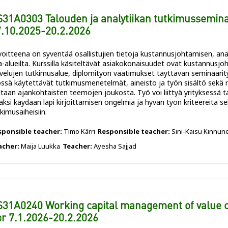
31A0303 Talouden ja analytiikan tutkimusseminaa
.10.2025-20.2.2026
oitteena on syventää osallistujien tietoja kustannusjohtamisen, analyt
-alueilta. Kurssilla käsiteltävät asiakokonaisuudet ovat kustannusjoht
lvelujen tutkimusalue, diplomityön vaatimukset täyttävän seminaarit
össä käytettävät tutkimusmenetelmät, aineisto ja työn sisältö sekä 
itaan ajankohtaisten teemojen joukosta. Työ voi liittyä yrityksessä
äksi käydään läpi kirjoittamisen ongelmia ja hyvän työn kriteereitä s
kimusaiheisiin.
sponsible teacher:
Timo Kärri
Responsible teacher:
Sini-Kaisu Kinnun
acher:
Maija Luukka
Teacher:
Ayesha Sajjad
31A0240 Working capital management of value ch
r 7.1.2026-20.2.2026