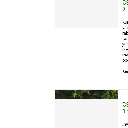
CS
7.
Ku
väl
ra
tar
yr
(SA
ma
ope
Re
CS
1.
Inv