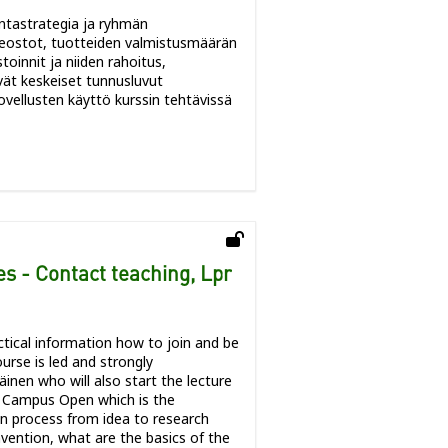
intastrategia ja ryhmän
neostot, tuotteiden valmistusmäärän
oinnit ja niiden rahoitus,
vät keskeiset tunnusluvut
sovellusten käyttö kurssin tehtävissä
s - Contact teaching, Lpr
actical information how to join and be
urse is led and strongly
inen who will also start the lecture
n Campus Open which is the
on process from idea to research
nvention, what are the basics of the