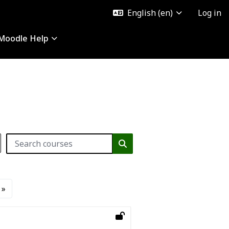
English ‎(en)‎
Log in
Moodle Help
Search courses
Search courses
ge 15
Next page
»