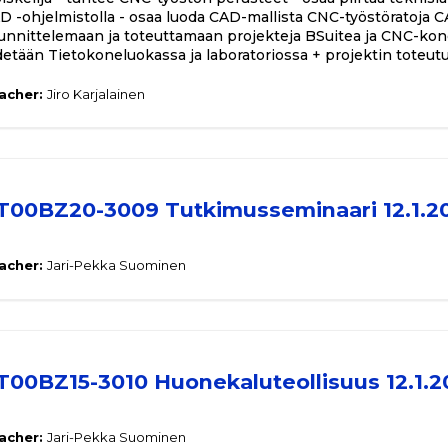
D -ohjelmistolla - osaa luoda CAD-mallista CNC-työstöratoja C
unnittelemaan ja toteuttamaan projekteja BSuitea ja CNC-kon
detään Tietokoneluokassa ja laboratoriossa + projektin toteut
acher:
Jiro Karjalainen
T00BZ20-3009 Tutkimusseminaari 12.1.2
acher:
Jari-Pekka Suominen
T00BZ15-3010 Huonekaluteollisuus 12.1.2
acher:
Jari-Pekka Suominen