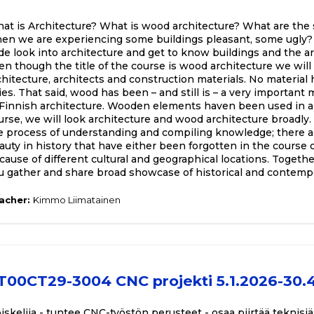
at is Architecture? What is wood architecture? What are th
en we are experiencing some buildings pleasant, some ugly? I
de look into architecture and get to know buildings and the ar
en though the title of the course is wood architecture we will
chitecture, architects and construction materials. No material h
ties. That said, wood has been – and still is – a very important m
 Finnish architecture. Wooden elements haven been used in arc
urse, we will look architecture and wood architecture broadly. 
e process of understanding and compiling knowledge; there ar
auty in history that have either been forgotten in the course 
cause of different cultural and geographical locations. Togeth
u gather and share broad showcase of historical and contempo
acher:
Kimmo Liimatainen
T00CT29-3004 CNC projekti 5.1.2026-30.
iskelija - tuntee CNC-työstön perusteet - osaa piirtää teknisiä