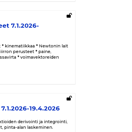
et 7.1.2026-
t * kinematiikkaa * Newtonin lait
irron perusteet * paine,
assavirta * voimavektoreiden
7.1.2026-19.4.2026
ioiden derivointi ja integrointi,
ot, pinta-alan laskeminen.