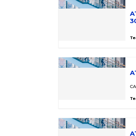
A
3
Te
A
CA
Te
A