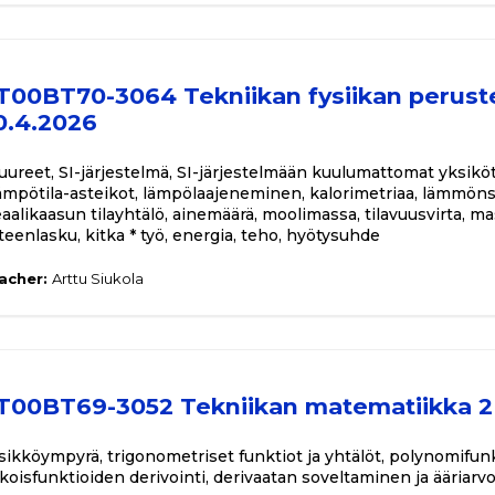
T00BT70-3064 Tekniikan fysiikan peruste
0.4.2026
suureet, SI-järjestelmä, SI-järjestelmään kuulumattomat yksikö
lämpötila-asteikot, lämpölaajeneminen, kalorimetriaa, lämmönsi
eaalikaasun tilayhtälö, ainemäärä, moolimassa, tilavuusvirta, m
teenlasku, kitka * työ, energia, teho, hyötysuhde
acher:
Arttu Siukola
T00BT69-3052 Tekniikan matematiikka 2 
sikköympyrä, trigonometriset funktiot ja yhtälöt, polynomifunkt
ikoisfunktioiden derivointi, derivaatan soveltaminen ja ääriarv