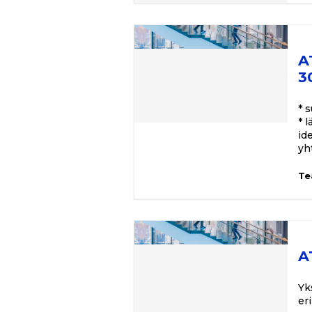
A
3
* 
* 
id
yh
Te
A
Yk
er