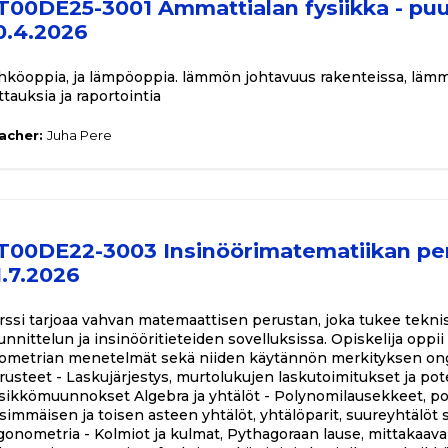
T00DE25-3001 Ammattialan fysiikka - puut
0.4.2026
hköoppia, ja lämpöoppia. lämmön johtavuus rakenteissa, lämm
ttauksia ja raportointia
acher:
Juha Pere
T00DE22-3003 Insinöörimatematiikan per
1.7.2026
rssi tarjoaa vahvan matemaattisen perustan, joka tukee teknisiä
unnittelun ja insinööritieteiden sovelluksissa. Opiskelija oppi
ometrian menetelmät sekä niiden käytännön merkityksen on
rusteet - Laskujärjestys, murtolukujen laskutoimitukset ja po
sikkömuunnokset Algebra ja yhtälöt - Polynomilausekkeet, po
simmäisen ja toisen asteen yhtälöt, yhtälöparit, suureyhtälöt 
igonometria - Kolmiot ja kulmat, Pythagoraan lause, mittakaav