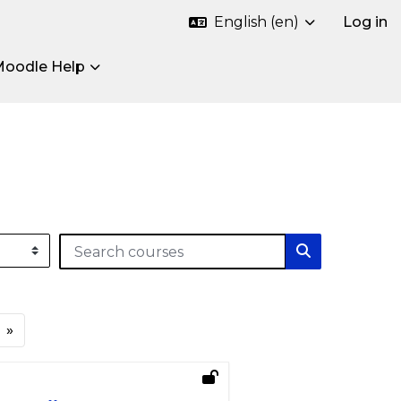
English ‎(en)‎
Log in
Moodle Help
Search courses
Search cour
age 44
Next page
»