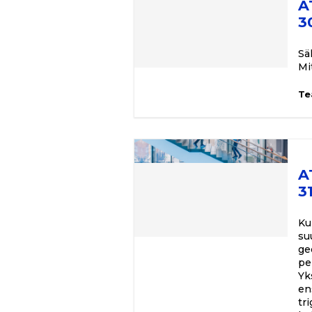
A
3
Sä
Mi
Te
A
3
Ku
su
ge
pe
Yk
en
tr