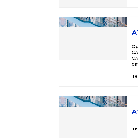
A
Op
CA
CA
omi
Te
A
Te