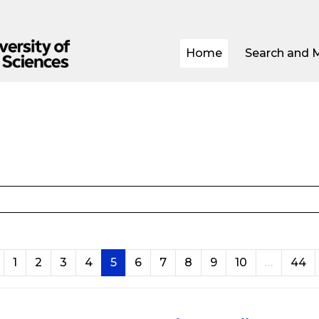
Home
Search and 
Previous page
Page 1
Page 2
Page 3
Page 4
Page 5
Page 6
Page 7
Page 8
Page 9
Page 10
P
1
2
3
4
5
6
7
8
9
10
…
44