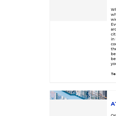
Wh
wh
wi
Ev
ar
ci
in
co
th
be
be
yo
Te
A
Op