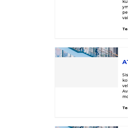
ku
ym
pe
va
Te
A
Si
ko
ve
Av
mo
Te