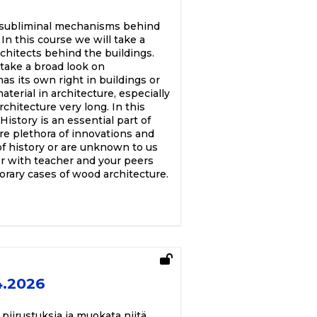
e subliminal mechanisms behind
n this course we will take a
chitects behind the buildings.
 take a broad look on
as its own right in buildings or
aterial in architecture, especially
hitecture very long. In this
History is an essential part of
e plethora of innovations and
of history or are unknown to us
er with teacher and your peers
rary cases of wood architecture.
4.2026
 piirustuksia ja muokata niitä