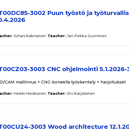
T00DC85-3002 Puun työstö ja työturvallis
0.4.2026
acher:
Juhani Kakriainen
Teacher:
Jari-Pekka Suominen
T00CZ03-3003 CNC ohjelmointi 5.1.2026-
D/CAM mallinnus + CNC-koneella työskentely + harjoitukset
acher:
Heikki Heiskanen
Teacher:
Jiro Karjalainen
T00CU24-3003 Wood architecture 12.1.20