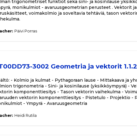
lman trigonometriset funktiot sekä sini- ja kosinilause yksikkö
pyrä, monikulmiot - avaruusgeometrian perusteet . Vektorit ja
ruskäsitteet, voimakolmio ja soveltavia tehtäviä, tason vektor
ihekulma.
acher:
Päivi Porras
T00DD73-3002 Geometria ja vektorit 1.1.
sältö: - Kolmio ja kulmat - Pythagoraan lause - Mittakaava ja
lmion trigonometria - Sini- ja kosinilause (yksikköympyrä) - V
ktorin komponenttiesitys - Tason vektorin vaihekulma - Voimak
aruuden vektorin komponenttiesitys - Pistetulo - Projektio - Ri
nikulmiot - Ympyrä - Avaruusgeometria
acher:
Heidi Rutila