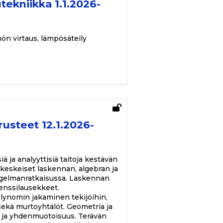
ekniikka 1.1.2026-
ön virtaus, lämpösäteily
usteet 12.1.2026-
 ja analyyttisiä taitoja kestävän
i keskeiset laskennan, algebran ja
gelmanratkaisussa. Laskennan
tenssilausekkeet.
lynomin jakaminen tekijöihin,
sekä murtoyhtälöt. Geometria ja
a ja yhdenmuotoisuus. Terävän