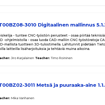
T00BZ08-3010 Digitaalinen mallinnus 5.1
iskelija - tuntee CNC-työstön perusteet - osaa piirtää teknisiä
D -ohjelmistolla - osaa luoda CAD-malliin CNC-työstöratoja CA
D-mallista tuotteen 3D-tulostimella. Lähitunnit pidetään Tiet
lla laitteilla lisäharjoituksia ja tehtäviä muina aikoina.
acher:
Jiro Karjalainen
Teacher:
Timo Roininen
T00BZ02-3011 Metsä ja puuraaka-aine 1.1
acher:
Mika Vanhanen