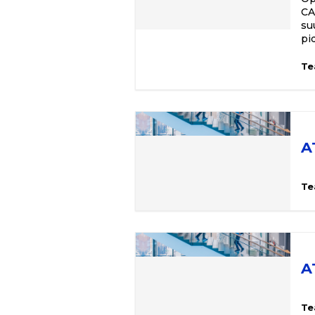
CA
su
pi
Te
A
Te
A
Te