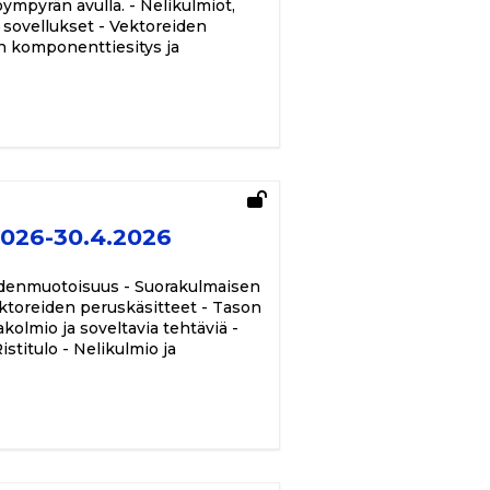
ympyrän avulla. - Nelikulmiot,
 sovellukset - Vektoreiden
in komponenttiesitys ja
2026-30.4.2026
 yhdenmuotoisuus - Suorakulmaisen
ektoreiden peruskäsitteet - Tason
olmio ja soveltavia tehtäviä -
stitulo - Nelikulmio ja