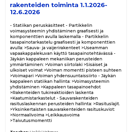
rakenteiden toiminta 1.1.2026-
12.6.2026
- Statiikan peruskäsitteet - Partikkelin
voimasysteemin yhdistäminen graafisesti ja
komponenttien avulla laskemalla - Partikkelin
tasapainotarkastelu graafisesti ja komponenttien
avulla: >Sauva- ja vaijerirakenteet >Useamman
vapaakappalekuvan käyttö tasapainotehtävässä -
Jäykän kappaleen mekaniikan perusteiden
ymmärtäminen: >Voiman siirtolaki >Sisäiset ja
ulkoiset voimat >Voiman momentti pisteen suhteen
>Voimapari >Voiman yhdensuuntaissiirto - Jäykän
kappaleen statiikan hallinta: >Voimasysteemin
yhdistäminen >Kappaleen tasapainoehdot
>Rakenteiden tukireaktioiden laskenta
>Kaatumistarkastelut - Sauvarakenteiden
rasituslaskennan perusteiden hallinta: >Rasituslajit.
>Yksinkertaisten sauvarakenteiden rasituskuviot:
>Normaalivoima >Leikkausvoima
>Taivutusmomentti