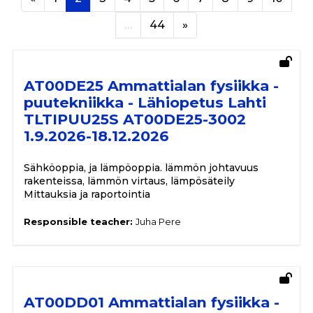
Page 44
Next page
…
44
»
AT00DE25 Ammattialan fysiikka -
puutekniikka - Lähiopetus Lahti
TLTIPUU25S AT00DE25-3002
1.9.2026-18.12.2026
Sähköoppia, ja lämpöoppia. lämmön johtavuus
rakenteissa, lämmön virtaus, lämpösäteily
Mittauksia ja raportointia
Responsible teacher:
Juha Pere
AT00DD01 Ammattialan fysiikka -