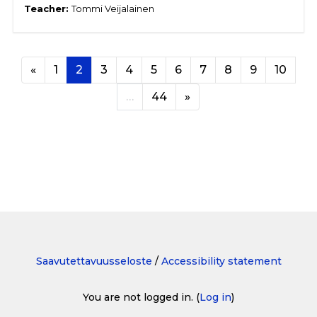
Teacher:
Tommi Veijalainen
Previous page
Page 1
Page 2
Page 3
Page 4
Page 5
Page 6
Page 7
Page 8
Page 9
Page
«
1
2
3
4
5
6
7
8
9
10
Page 44
Next page
…
44
»
Saavutettavuusseloste
/
Accessibility statement
You are not logged in. (
Log in
)