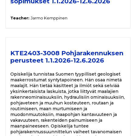
sopimukset 1.1.2026-12.6.2026
Teacher:
Jarmo Kemppinen
KTE2403-3008 Pohjarakennuksen
perusteet 1.1.2026-12.6.2026
Opiskelija tunnistaa Suomen tyypilliset geologiset
maakerrostumat syntytapoineen. Hän osaa nimetä
maalajit. Hän tietää käsitteet ja ilmiöt sekä selviää
yksinkertaisista laskuista, jotka liittyvät maalajien
rakenneominaisuuksiin, hydraulisiin ominaisuuksiin,
pohjaveteen ja muuhun kosteuteen, routaan ja
routimiseen, maan murtumiseen ja
muodonmuutoksiin, maapohjan kantavuuteen ja
vakavuuteen, rakenteiden painumiseen ja
maanpaineeseen. Opiskelija tuntee
pohjarakennussuunnittelun vaiheet tavanomaisen