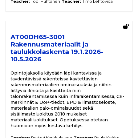
Teacher:
Topi Huhtanen
Teacher:
Timo Lehtoviita
AT00DH65-3001
Rakennusmateriaalit ja
taulukkolaskenta 19.1.2026-
10.5.2026
Opintojaksolla käydään läpi kantavissa ja
täydentävissä rakenteissa käytettävien
rakennusmateriaalien ominaisuuksia ja niihin
liittyviä ilmiöitä ja käsitteitä niin
talonrakentamisessa kuin infrarakentamisessa, CE-
merkinnät & DoP-tiedot, EPD & ilmastoseloste,
materiaalien palo-ominaisuudet sekä
sisäilmastoluokitus 2018 mukaiset
materiaaliluokitukset. Opetuksessa otetaan
huomioon myös kestävä kehitys.
Teacher:
Petteri Karkkulainen
Teacher:
Paula Kokko