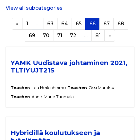
View all subcategories
Previous page
Page 1
Page 63
Page 64
Page 65
Page 66
Page 67
Page 
«
1
…
63
64
65
66
67
68
Page 69
Page 70
Page 71
Page 72
Page 81
Next page
69
70
71
72
…
81
»
YAMK Uudistava johtaminen 2021,
TLTIYUJT21S
Teacher:
Lea Heikinheimo
Teacher:
Ossi Martikka
Teacher:
Anne-Marie Tuomala
Hybridillä koulutukseen ja