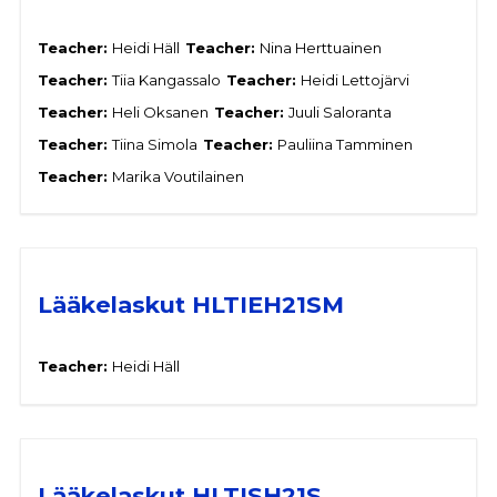
Teacher:
Heidi Häll
Teacher:
Nina Herttuainen
Teacher:
Tiia Kangassalo
Teacher:
Heidi Lettojärvi
Teacher:
Heli Oksanen
Teacher:
Juuli Saloranta
Teacher:
Tiina Simola
Teacher:
Pauliina Tamminen
Teacher:
Marika Voutilainen
Lääkelaskut HLTIEH21SM
Teacher:
Heidi Häll
Lääkelaskut HLTISH21S