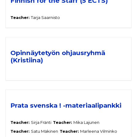
Finnish for the Staff (5 ECTS)
Teacher:
Tarja Saarnisto
Opinnäytetyön ohjausryhmä
(Kristiina)
Prata svenska ! -materiaalipankki
Teacher:
Sirja Fränti
Teacher:
Mika Lajunen
Teacher:
Satu Mäkinen
Teacher:
Marleena Vilminko