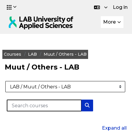
Log in
Skip to main content
More
Courses
LAB
Muut / Others - LAB
Muut / Others - LAB
Course categories
Search courses
Search courses
Expand all