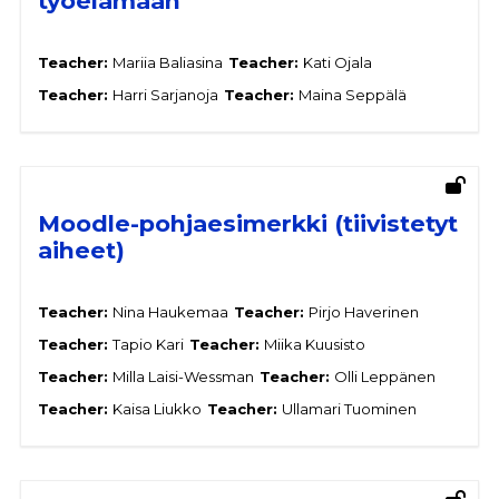
työelämään
Teacher:
Mariia Baliasina
Teacher:
Kati Ojala
Teacher:
Harri Sarjanoja
Teacher:
Maina Seppälä
Moodle-pohjaesimerkki (tiivistetyt
aiheet)
Teacher:
Nina Haukemaa
Teacher:
Pirjo Haverinen
Teacher:
Tapio Kari
Teacher:
Miika Kuusisto
Teacher:
Milla Laisi-Wessman
Teacher:
Olli Leppänen
Teacher:
Kaisa Liukko
Teacher:
Ullamari Tuominen