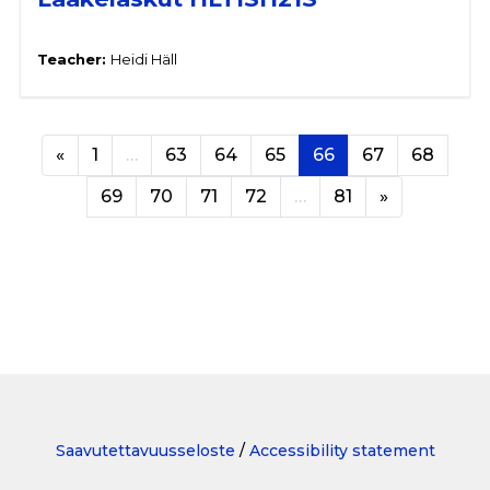
Teacher:
Heidi Häll
Previous page
Page 1
Page 63
Page 64
Page 65
Page 66
Page 67
Page 
«
1
…
63
64
65
66
67
68
Page 69
Page 70
Page 71
Page 72
Page 81
Next page
69
70
71
72
…
81
»
Saavutettavuusseloste
/
Accessibility statement