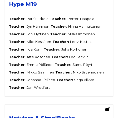
Hype M19
Teacher:
Patrik Eskola
Teacher:
Petteri Haapala
Teacher:
Jyri Hänninen
Teacher:
Hinna Hannukainen
Teacher:
Joni Hyttinen
Teacher:
Miska Immonen
Teacher:
Niko Keskinen
Teacher:
Leevi Kettula
Teacher:
Iida Komi
Teacher:
Juha Korhonen
Teacher:
Atte Kosonen
Teacher:
Leo Lecklin
Teacher:
Emma Pöllänen
Teacher:
Samu Pöyri
Teacher:
Mikko Salminen
Teacher:
Niko Silvennoinen
Teacher:
Johanna Tielinen
Teacher:
Saga Vilkko
Teacher:
Jani Wredfors
Netvisor & SimplBooks