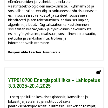
elämänalueiden ja -vaiheiden ja erilaisten
viestintäteknologioiden näkökulmista. · Ryhmäilmiöt ja
sosiaaliset rakenteet digitalisoituneessa yhteiskunnassa:
esim. sosiaaliset verkostot ja suhteet, sosiaalinen
identiteetti ja sen rakentuminen, sosiaaliset kuplat,
algoritmit ja botit. · Digitalisaation tarkasteleminen
sosiaalisen kestävyyden ja hyvinvoinnin näkökulmista:
esim. työhyvinvointi, osallisuus, sosiaalinen polarisaatio,
nettiviha ja verkkohäirintä, trollaus ja
informaatiovaikuttaminen.
Responsible teacher:
Nina Savela
YTP010700 Energiapolitiikka - Lähiopetus
3.3.2025-20.4.2025
· Energiapolitiikan keskeiset globaalit, kansalliset ja
lokaalit järjestelmät ja instituutiot sekä
päätöksentekoprosessit ja intressit · Keskeiset toimijat,