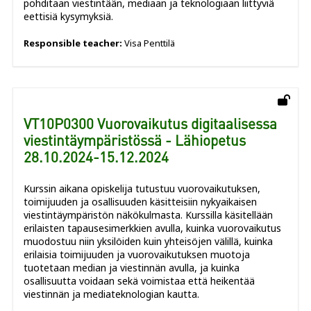
pohditaan viestintään, mediaan ja teknologiaan liittyviä
eettisiä kysymyksiä.
Responsible teacher:
Visa Penttilä
VT10P0300 Vuorovaikutus digitaalisessa
viestintäympäristössä - Lähiopetus
28.10.2024-15.12.2024
Kurssin aikana opiskelija tutustuu vuorovaikutuksen,
toimijuuden ja osallisuuden käsitteisiin nykyaikaisen
viestintäympäristön näkökulmasta. Kurssilla käsitellään
erilaisten tapausesimerkkien avulla, kuinka vuorovaikutus
muodostuu niin yksilöiden kuin yhteisöjen välillä, kuinka
erilaisia toimijuuden ja vuorovaikutuksen muotoja
tuotetaan median ja viestinnän avulla, ja kuinka
osallisuutta voidaan sekä voimistaa että heikentää
viestinnän ja mediateknologian kautta.