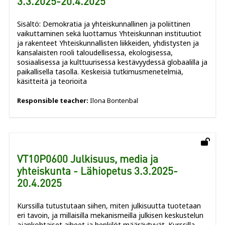
3.3.2025-20.4.2025
Sisältö: Demokratia ja yhteiskunnallinen ja poliittinen
vaikuttaminen sekä luottamus Yhteiskunnan instituutiot
ja rakenteet Yhteiskunnallisten liikkeiden, yhdistysten ja
kansalaisten rooli taloudellisessa, ekologisessa,
sosiaalisessa ja kulttuurisessa kestävyydessä globaalilla ja
paikallisella tasolla. Keskeisiä tutkimusmenetelmiä,
käsitteitä ja teorioita
Responsible teacher:
Ilona Bontenbal
VT10P0600 Julkisuus, media ja
yhteiskunta - Lähiopetus 3.3.2025-
20.4.2025
Kurssilla tutustutaan siihen, miten julkisuutta tuotetaan
eri tavoin, ja millaisilla mekanismeilla julkisen keskustelun
ajankohtaiset aiheet ja henkilöt määräytyvät. Kurssilla