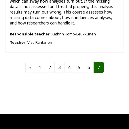
which can sway how analyses turn out. If the missing
data is not assessed and treated properly, this analysis
results may turn out wrong. This course assesses how
missing data comes about, how it influences analyses,
and how researchers can handle it.
Responsible teacher:
Kathrin Komp-Leukkunen
Teacher:
Visa Rantanen
Previous page
Page 1
Page 2
Page 3
Page 4
Page 5
Page 6
Page 7
«
1
2
3
4
5
6
7