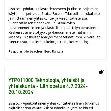
Sisältö: · Johdatus tilastotieteeseen ja tilasto-ohjelmien
käytön harjoittelua (Stata, Excel). · Tilastollinen lukutaito
ja mittaaminen yhteiskunta- ja viestintätieteissä. ·
Kvantitatiivisen tiedonkeruun, kuvailevien
tilastomenetelmien ja tilastollisen päättelyn perusteet. ·
Keskeiset aineistotyypit ja -keruumenetelmät (mm.
kyselyt). · Keskeiset analyysimenetelmät (mm. kuvailevat
tunnusluvut, ristiintaulukointi, t-testi, korrelaatio).
Responsible teacher:
Eero Rantala
YTP011000 Teknologia, yhteisöt ja
yhteiskunta - Lähiopetus 4.9.2024-
20.10.2024
Sisältö: · Ajankohtainen yhteiskuntatieteellinen tutkimus
digitalisaation vaikutuksista ryhmiin ja yhteisöihin eri