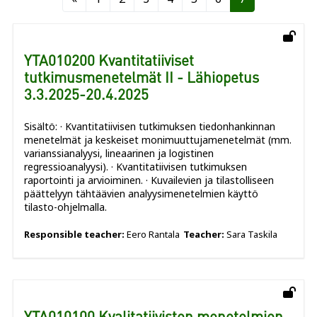
YTA010200 Kvantitatiiviset
tutkimusmenetelmät II - Lähiopetus
3.3.2025-20.4.2025
Sisältö: · Kvantitatiivisen tutkimuksen tiedonhankinnan
menetelmät ja keskeiset monimuuttujamenetelmät (mm.
varianssianalyysi, lineaarinen ja logistinen
regressioanalyysi). · Kvantitatiivisen tutkimuksen
raportointi ja arvioiminen. · Kuvailevien ja tilastolliseen
päättelyyn tähtäävien analyysimenetelmien käyttö
tilasto-ohjelmalla.
Responsible teacher:
Eero Rantala
Teacher:
Sara Taskila
YTA010100 Kvalitatiivisten menetelmien