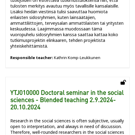
tutkijoiden on esitettävä tutkimustuloksensa niin, että
tulosten merkitys avautuu myös tavallisille kansalaisille.
Lisäksi heidän viestinsä tulisi saavuttaa huomiota
erilaisten sidosryhmien, kuten lainsäätäjien,
ammattiliittojen, terveysalan ammattilaisten tai yritysten
keskuudessa. Laajimmassa muodossaan tämä
vuoropuhelu sidosryhmien kanssa saattaa kattaa koko
tutkimusprojektin elinkaaren, tehden projektista
yhteiskehittämistä.
Responsible teacher:
Kathrin Komp-Leukkunen
YTJ010000 Doctoral seminar in the social
sciences - Blended teaching 2.9.2024-
20.10.2024
Research in the social sciences is often subjective, usually
open to interpretation, and always in need of discussion.
Therefore, well-rounded researchers in the social sciences