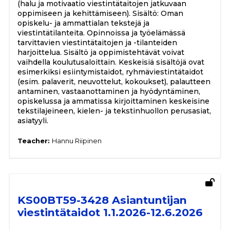
(halu ja motivaatio viestintätaitojen jatkuvaan
oppimiseen ja kehittämiseen). Sisältö: Oman
opiskelu- ja ammattialan tekstejä ja
viestintätilanteita. Opinnoissa ja työelämässä
tarvittavien viestintätaitojen ja -tilanteiden
harjoittelua. Sisältö ja oppimistehtävät voivat
vaihdella koulutusaloittain. Keskeisiä sisältöjä ovat
esimerkiksi esiintymistaidot, ryhmäviestintätaidot
(esim. palaverit, neuvottelut, kokoukset), palautteen
antaminen, vastaanottaminen ja hyödyntäminen,
opiskelussa ja ammatissa kirjoittaminen keskeisine
tekstilajeineen, kielen- ja tekstinhuollon perusasiat,
asiatyyli.
Teacher:
Hannu Riipinen
KS00BT59-3428 Asiantuntijan
viestintätaidot 1.1.2026-12.6.2026