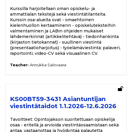
Kurssilla harjoitellaan oman opiskelu- ja
ammattialan tekstejä sekä viestintätilanteita.
Kurssin osa-alueita ovat - omaehtoinen
kielenhuollon kertaaminenn - opiskeluteksteihin
valmentaminen ja LABin ohjeiden mukaiset
lähdemerkinnät (artikkelitehtävä) - tiedonhankinta
(kirjaston tietokannat) - suullinen viestintä
(presentaatioharjoitus) - työelämäviestintä: palaveri,
raportointi, video-CV sekä visuaalinen CV.
Teacher:
Annukka Salovaara
KS00BT59-3431 Asiantuntijan
viestintätaidot 1.1.2026-12.6.2026
Tavoitteet: Opintojakson suoritettuaan opiskelija
osaa - eritellä ja arvioida viestintäosaamistaan sekä
antaa, vastaanottaa ja hyödyntää palautetta