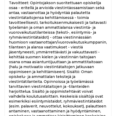
Tavoitteet: Opintojakson suoritettuaan opiskelija
osaa - eritellä ja arvioida viestintäosaamistaan sekä
antaa, vastaanottaa ja hyödyntää palautetta
viestintätaitojensa kehittämisessä - toimia
tavoitteellisesti, tarkoituksenmukaisesti ja taitavasti
työelämän ja oman ammattialansa viestintä- ja
vuorovaikutustilanteissa (teksti-, esiintymis- ja
ryhmäviestintätaidot) - ottaa viestinnässään
huomioon vastaanottajan/vuorovaikutuskumppanin,
tilanteen ja alansa vaatimukset - viestiä
jäsentyneesti, ymmärrettävästi ja vakuuttavasti -
kehittää suomen kielen ja viestinnän taitojaan
osana omaa asiantuntijuuttaan ja ammattitaitoaan
(halu ja motivaatio viestintätaitojen jatkuvaan
oppimiseen ja kehittämiseen). Sisältö: Oman
opiskelu- ja ammattialan tekstejä ja
viestintätilanteita. Opinnoissa ja työelämässä
tarvittavien viestintätaitojen ja -tilanteiden
harjoittelua. Sisältö ja oppimistehtävät voivat
vaihdella koulutusaloittain. Keskeisiä sisältöjä ovat
esimerkiksi esiintymistaidot, ryhmäviestintätaidot
(esim. palaverit, neuvottelut, kokoukset), palautteen
antaminen, vastaanottaminen ja hyödyntäminen,