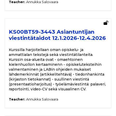
Teacher:
Annukka Salovaara
KS00BT59-3443 Asiantuntijan
viestintätaidot 12.1.2026-12.4.2026
Kurssilla harjoitellaan oman opiskelu- ja
ammattialan tekstejä sekä viestintätilanteita.
Kurssin osa-alueita ovat - omaehtoinen
kielenhuollon kertaaminenn - opiskeluteksteihin
valmentaminen ja LABin ohjeiden mukaiset
lähdemerkinnät (artikkelitehtävä) - tiedonhankinta
(kirjaston tietokannat) - suullinen viestintä
(presentaatioharjoitus) - työelämäviestintä: palaveri,
raportointi, video-CV sekä visuaalinen CV.
Teacher:
Annukka Salovaara