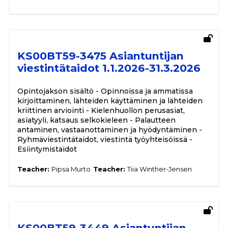
KS00BT59-3475 Asiantuntijan
viestintätaidot 1.1.2026-31.3.2026
Opintojakson sisältö - Opinnoissa ja ammatissa
kirjoittaminen, lähteiden käyttäminen ja lähteiden
kriittinen arviointi - Kielenhuollon perusasiat,
asiatyyli, katsaus selkokieleen - Palautteen
antaminen, vastaanottaminen ja hyödyntäminen -
Ryhmäviestintätaidot, viestintä työyhteisöissä -
Esiintymistaidot
Teacher:
Pipsa Murto
Teacher:
Tiia Winther-Jensen
KS00BT59-3449 Asiantuntijan