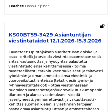
Teacher:
Hannu Riipinen
KS00BT59-3429 Asiantuntijan
viestintätaidot 12.1.2026-15.3.2026
Tavoitteet: Opintojakson suoritettuaan opiskelija
osaa - eritellä ja arvioida viestintäosaamistaan sekä
antaa, vastaanottaa ja hyödyntää palautetta
viestintätaitojensa kehittämisessä - toimia
tavoitteellisesti, tarkoituksenmukaisesti ja taitavasti
työelämän ja oman ammattialansa viestintä- ja
vuorovaikutustilanteissa (teksti-, esiintymis- ja
ryhmäviestintätaidot) - ottaa viestinnässään
huomioon vastaanottajan/vuorovaikutuskumppanin,
tilanteen ja alansa vaatimukset - viestiä
jäsentyneesti, ymmärrettävästi ja vakuuttavasti -
kehittää suomen kielen ja viestinnän taitojaan
osana omaa asiantuntijuuttaan ja ammattitaitoaan