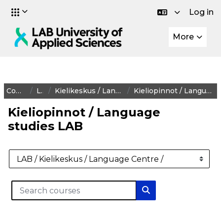
Log in
Skip to main content
More
Courses
LAB
Kielikeskus / Language Centre
Kieliopinnot / Language studies LAB
Kieliopinnot / Language
studies LAB
Course categories
Search courses
Search courses