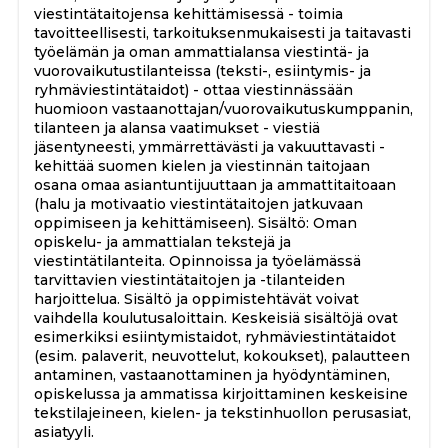
viestintätaitojensa kehittämisessä - toimia
tavoitteellisesti, tarkoituksenmukaisesti ja taitavasti
työelämän ja oman ammattialansa viestintä- ja
vuorovaikutustilanteissa (teksti-, esiintymis- ja
ryhmäviestintätaidot) - ottaa viestinnässään
huomioon vastaanottajan/vuorovaikutuskumppanin,
tilanteen ja alansa vaatimukset - viestiä
jäsentyneesti, ymmärrettävästi ja vakuuttavasti -
kehittää suomen kielen ja viestinnän taitojaan
osana omaa asiantuntijuuttaan ja ammattitaitoaan
(halu ja motivaatio viestintätaitojen jatkuvaan
oppimiseen ja kehittämiseen). Sisältö: Oman
opiskelu- ja ammattialan tekstejä ja
viestintätilanteita. Opinnoissa ja työelämässä
tarvittavien viestintätaitojen ja -tilanteiden
harjoittelua. Sisältö ja oppimistehtävät voivat
vaihdella koulutusaloittain. Keskeisiä sisältöjä ovat
esimerkiksi esiintymistaidot, ryhmäviestintätaidot
(esim. palaverit, neuvottelut, kokoukset), palautteen
antaminen, vastaanottaminen ja hyödyntäminen,
opiskelussa ja ammatissa kirjoittaminen keskeisine
tekstilajeineen, kielen- ja tekstinhuollon perusasiat,
asiatyyli.