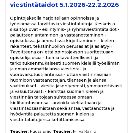
viestintätaidot 5.1.2026-22.2.2026
Opintojaksolla harjoitellaan opinnoissa ja
työelämässä tarvittavia viestintätaitoja. Keskeisiä
sisältöjä ovat - esiintymis- ja ryhmäviestintätaidot -
palautteen antaminen ja vastaanottaminen -
opiskelussa ja ammatissa kirjoittaminen - kielen
rakenteet, tekstinhuollon perusasiat ja asiatyyli.
Tavoitteena on, että opintojakson suoritettuaan
opiskelija osaa - toimia tavoitteellisesti ja
tarkoituksenmukaisesti suomen kielellä työelämän
ja oman ammattialansa viestintä- ja
vuorovaikutustilanteissa - ottaa viestinnässään
huomioon vastaanottajan, tilanteen ja alansa
vaatimukset - viestiä jäsentyneesti, ymmärrettävästi
ja vakuuttavasti - kehittää suomen kielen ja
viestinnän taitojaan suhteessa omaan
kielitaitotasoonsa - arvioida kielitaitoaan ja
viestintäosaamistaan sekä antaa, vastaanottaa ja
hyödyntää palautetta suomen kielen ja
viestintätaitojensa kehittämisessä.
Teacher:
Ruusa Einiö
Teacher:
Mirva Rainio