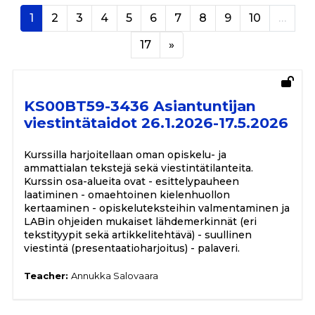
Page 1
Page 2
Page 3
Page 4
Page 5
Page 6
Page 7
Page 8
Page 9
Page 10
1
2
3
4
5
6
7
8
9
10
…
Page 17
Next page
17
»
KS00BT59-3436 Asiantuntijan
viestintätaidot 26.1.2026-17.5.2026
Kurssilla harjoitellaan oman opiskelu- ja
ammattialan tekstejä sekä viestintätilanteita.
Kurssin osa-alueita ovat - esittelypauheen
laatiminen - omaehtoinen kielenhuollon
kertaaminen - opiskeluteksteihin valmentaminen ja
LABin ohjeiden mukaiset lähdemerkinnät (eri
tekstityypit sekä artikkelitehtävä) - suullinen
viestintä (presentaatioharjoitus) - palaveri.
Teacher:
Annukka Salovaara