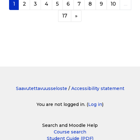
Page 1
Page 2
Page 3
Page 4
Page 5
Page 6
Page 7
Page 8
Page 9
Page 10
1
2
3
4
5
6
7
8
9
10
…
Page 17
Next page
17
»
Saavutettavuusseloste
/
Accessibility statement
You are not logged in. (
Log in
)
Search and Moodle Help
Course search
Student Guide (PDF)