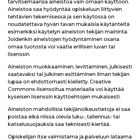
tarvitsemaansa aineistoa vain omaan käyttöön.
Aineistoa saa hyödyntää opiskeluun liittyvien
tehtävien tekemisessä ja sen käytössä on
noudatettava hyvän tavan mukaisia käytänteitä
esimerkiksi käytetyn aineiston tekijän maininta.
Joidenkin aineistojen hyödyntäminen osana
omaa tuotosta voi vaatia erillisen luvan tai
lisenssin.
Aineiston muokkaaminen, levittäminen, julkisesti
saatavaksi tai julkinen esittäminen ilman tekijän
lupaa on ehdottomasti kielletty. Creative
Commons-lisensoitua materiaalia voi käyttää
kyseisen lisenssin käyttöehtojen mukaisesti.
Aineiston mahdollisia tekijänoikeustietoja ei saa
poistaa eikä niissä olevia luku-, tallennus- tai
katselusuojauksia saa teknisesti kiertää.
Opiskelijan itse valmistama ja palveluun lataama