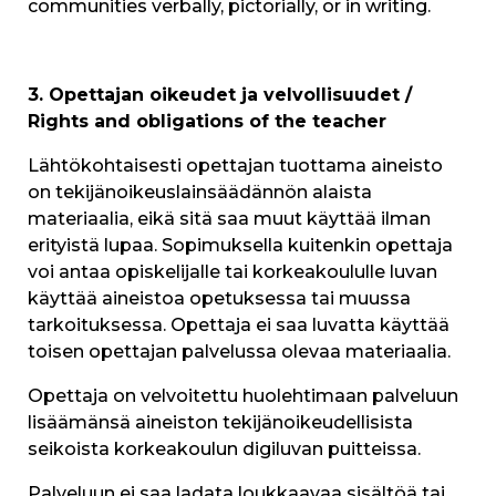
communities verbally, pictorially, or in writing.
3. Opettajan oikeudet ja velvollisuudet /
Rights and obligations of the teacher
Lähtökohtaisesti opettajan tuottama aineisto
on tekijänoikeuslainsäädännön alaista
materiaalia, eikä sitä saa muut käyttää ilman
erityistä lupaa. Sopimuksella kuitenkin opettaja
voi antaa opiskelijalle tai korkeakoululle luvan
käyttää aineistoa opetuksessa tai muussa
tarkoituksessa. Opettaja ei saa luvatta käyttää
toisen opettajan palvelussa olevaa materiaalia.
Opettaja on velvoitettu huolehtimaan palveluun
lisäämänsä aineiston tekijänoikeudellisista
seikoista korkeakoulun digiluvan puitteissa.
Palveluun ei saa ladata loukkaavaa sisältöä tai