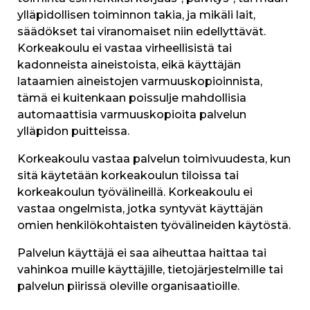
ylläpidollisen toiminnon takia, ja mikäli lait,
säädökset tai viranomaiset niin edellyttävät.
Korkeakoulu ei vastaa virheellisistä tai
kadonneista aineistoista, eikä käyttäjän
lataamien aineistojen varmuuskopioinnista,
tämä ei kuitenkaan poissulje mahdollisia
automaattisia varmuuskopioita palvelun
ylläpidon puitteissa.
Korkeakoulu vastaa palvelun toimivuudesta, kun
sitä käytetään korkeakoulun tiloissa tai
korkeakoulun työvälineillä. Korkeakoulu ei
vastaa ongelmista, jotka syntyvät käyttäjän
omien henkilökohtaisten työvälineiden käytöstä.
Palvelun käyttäjä ei saa aiheuttaa haittaa tai
vahinkoa muille käyttäjille, tietojärjestelmille tai
palvelun piirissä oleville organisaatioille.