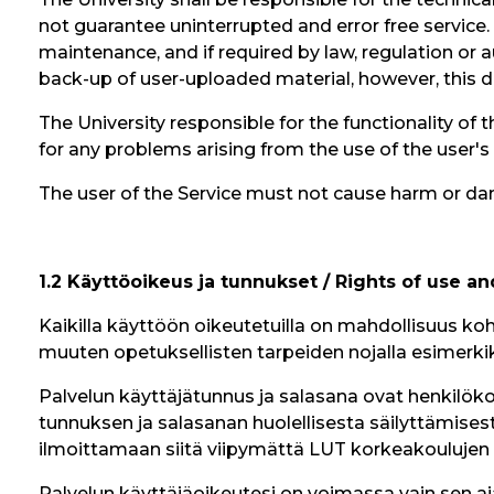
not guarantee uninterrupted and error free service.
maintenance, and if required by law, regulation or au
back-up of user-uploaded material, however, this d
The University responsible for the functionality of
for any problems arising from the use of the user's
The user of the Service must not cause harm or dam
1.2 Käyttöoikeus ja tunnukset / Rights of use a
Kaikilla käyttöön oikeutetuilla on mahdollisuus koh
muuten opetuksellisten tarpeiden nojalla esimerkiks
Palvelun käyttäjätunnus ja salasana ovat henkilökohta
tunnuksen ja salasanan huolellisesta säilyttämisest
ilmoittamaan siitä viipymättä LUT korkeakoulujen I
Palvelun käyttäjäoikeutesi on voimassa vain sen a