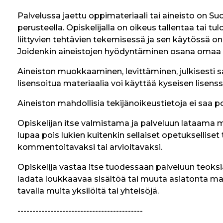
Palvelussa jaettu oppimateriaali tai aineisto on S
perusteella. Opiskelijalla on oikeus tallentaa tai
liittyvien tehtävien tekemisessä ja sen käytössä o
Joidenkin aineistojen hyödyntäminen osana omaa tuot
Aineiston muokkaaminen, levittäminen, julkisesti s
lisensoitua materiaalia voi käyttää kyseisen lisens
Aineiston mahdollisia tekijänoikeustietoja ei saa poi
Opiskelijan itse valmistama ja palveluun lataama 
lupaa pois lukien kuitenkin sellaiset opetuksellise
kommentoitavaksi tai arvioitavaksi.
Opiskelija vastaa itse tuodessaan palveluun teoksia
ladata loukkaavaa sisältöä tai muuta asiatonta materi
tavalla muita yksilöitä tai yhteisöjä.
------------------------------------------