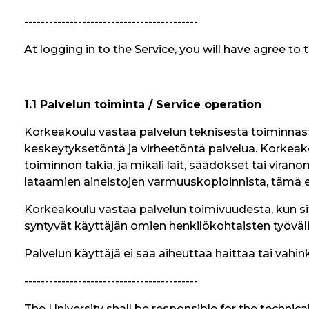
------------------------------------------
At logging in to the Service, you will have agree t
1.1 Palvelun toiminta / Service operation
Korkeakoulu vastaa palvelun teknisestä toiminnas
keskeytyksetöntä ja virheetöntä palvelua. Korkeakou
toiminnon takia, ja mikäli lait, säädökset tai virano
lataamien aineistojen varmuuskopioinnista, tämä e
Korkeakoulu vastaa palvelun toimivuudesta, kun sit
syntyvät käyttäjän omien henkilökohtaisten työväl
Palvelun käyttäjä ei saa aiheuttaa haittaa tai vahinkoa
------------------------------------------
The University shall be responsible for the technical 