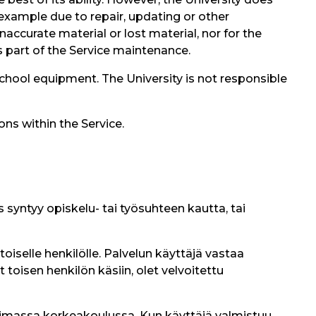
 example due to repair, updating or other
naccurate material or lost material, nor for the
 part of the Service maintenance.
school equipment. The University is not responsible
ns within the Service.
 syntyy opiskelu- tai työsuhteen kautta, tai
toiselle henkilölle. Palvelun käyttäjä vastaa
toisen henkilön käsiin, olet velvoitettu
oimassa korkeakoulussa. Kun käyttäjä valmistuu,