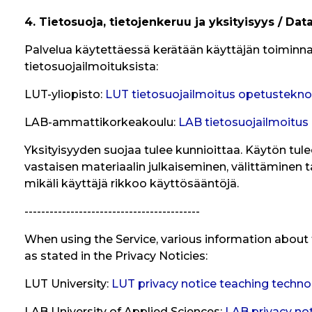
4. Tietosuoja, tietojenkeruu ja yksityisyys / Dat
Palvelua käytettäessä kerätään käyttäjän toiminnast
tietosuojailmoituksista:
LUT-yliopisto:
LUT tietosuojailmoitus opetustekno
LAB-ammattikorkeakoulu:
LAB tietosuojailmoitus
Yksityisyyden suojaa tulee kunnioittaa. Käytön tul
vastaisen materiaalin julkaiseminen, välittäminen tai
mikäli käyttäjä rikkoo käyttösääntöjä.
------------------------------------------
When using the Service, various information about t
as stated in the Privacy Noticies:
LUT University:
LUT privacy notice teaching techno
LAB University of Applied Sciences:
LAB privacy no