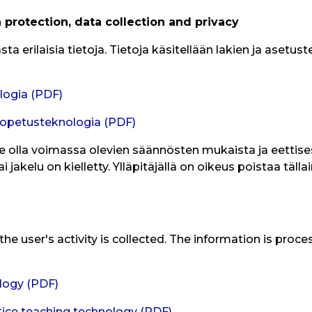
a protection, data collection and privacy
a erilaisia tietoja. Tietoja käsitellään lakien ja asetu
logia (PDF)
 opetusteknologia (PDF)
ee olla voimassa olevien säännösten mukaista ja eettis
 jakelu on kielletty. Ylläpitäjällä on oikeus poistaa täll
he user's activity is collected. The information is proc
logy (PDF)
tice teaching technology (PDF)