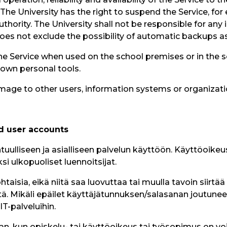
 The University has the right to suspend the Service, for
thority. The University shall not be responsible for any i
oes not exclude the possibility of automatic backups as
 the Service when used on the school premises or in the 
 own personal tools.
age to other users, information systems or organizatio
nd user accounts
tuulliseen ja asialliseen palvelun käyttöön. Käyttöoikeus
i ulkopuoliset luennoitsijat.
isia, eikä niitä saa luovuttaa tai muulla tavoin siirtää 
ä. Mikäli epäilet käyttäjätunnuksen/salasanan joutuneet 
T-palveluihin.
jan, kun opiskelu- tai käyttöoikeus tai työsopimus on v