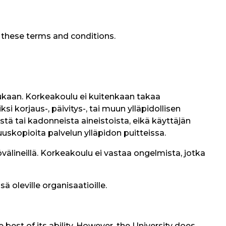
e these terms and conditions.
ukaan. Korkeakoulu ei kuitenkaan takaa
 korjaus-, päivitys-, tai muun ylläpidollisen
istä tai kadonneista aineistoista, eikä käyttäjän
skopioita palvelun ylläpidon puitteissa.
älineillä. Korkeakoulu ei vastaa ongelmista, jotka
sä oleville organisaatioille.
he best of its ability. However, the University does