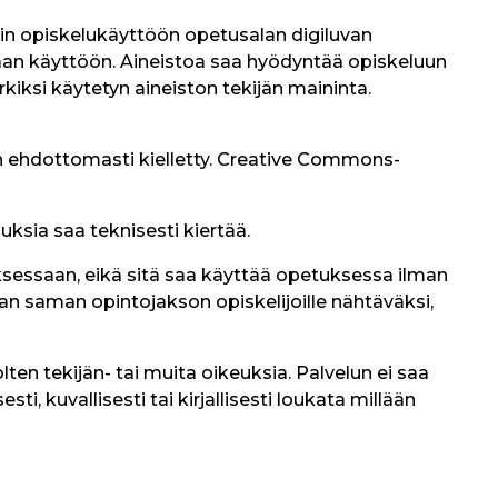
ain opiskelukäyttöön opetusalan digiluvan
omaan käyttöön. Aineistoa saa hyödyntää opiskeluun
iksi käytetyn aineiston tekijän maininta.
on ehdottomasti kielletty. Creative Commons-
auksia saa teknisesti kiertää.
ksessaan, eikä sitä saa käyttää opetuksessa ilman
aan saman opintojakson opiskelijoille nähtäväksi,
ten tekijän- tai muita oikeuksia. Palvelun ei saa
i, kuvallisesti tai kirjallisesti loukata millään