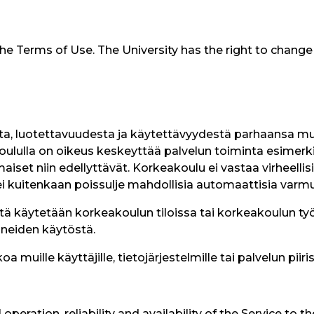
o the Terms of Use. The University has the right to chang
ta, luotettavuudesta ja käytettävyydestä parhaansa m
lulla on oikeus keskeyttää palvelun toiminta esimerkiksi
maiset niin edellyttävät. Korkeakoulu ei vastaa virheellis
i kuitenkaan poissulje mahdollisia automaattisia varmuu
ä käytetään korkeakoulun tiloissa tai korkeakoulun työv
ineiden käytöstä.
 muille käyttäjille, tietojärjestelmille tai palvelun piiris
operation, reliability and availability of the Service to t