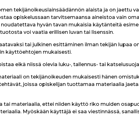
uomen tekijänoikeuslainsäädännön alaista ja on jaettu v
 tulostaa opiskelussaan tarvitsemaansa aineistoa vain 
n noudatettava hyvän tavan mukaisia käytänteitä esimerk
osta voi vaatia erillisen luvan tai lisenssin.
aatavaksi tai julkinen esittäminen ilman tekijän lupaa 
sin käyttöehtojen mukaisesti.
staa eikä niissä olevia luku-, tallennus- tai katselusuoj
materiaali on tekijänoikeuden mukaisesti hänen omistu
t tehtävät, joissa opiskelijan tuottamaa materiaalia jaet
 tai materiaalia, ettei niiden käyttö riko muiden osapuol
aalia. Myöskään käyttäjä ei saa viestinnässä, sanallisest