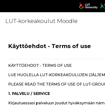
Skip to main content
LUT-korkeakoulut Moodle
Käyttöehdot - Terms of use
KÄYTTÖEHDOT - TERMS OF USE
LUE HUOLELLA LUT-KORKEAKOULUJEN (JÄLJEM
PLEASE READ THE TERMS OF USE OF LUT-GROUP
1. PALVELU / SERVICE
Kirjautuessasi palveluun joudut hyväksymään nämä