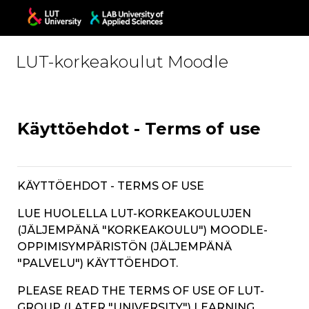
Skip to main content
LUT-korkeakoulut Moodle
Käyttöehdot - Terms of use
KÄYTTÖEHDOT - TERMS OF USE
LUE HUOLELLA LUT-KORKEAKOULUJEN
(JÄLJEMPÄNÄ "KORKEAKOULU") MOODLE-
OPPIMISYMPÄRISTÖN (JÄLJEMPÄNÄ
"PALVELU") KÄYTTÖEHDOT.
PLEASE READ THE TERMS OF USE OF LUT-
GROUP (LATER "UNIVERSITY")
LEARNING