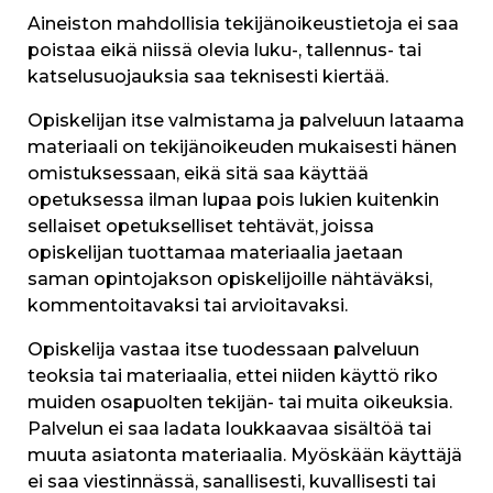
Aineiston mahdollisia tekijänoikeustietoja ei saa
poistaa eikä niissä olevia luku-, tallennus- tai
katselusuojauksia saa teknisesti kiertää.
Opiskelijan itse valmistama ja palveluun lataama
materiaali on tekijänoikeuden mukaisesti hänen
omistuksessaan, eikä sitä saa käyttää
opetuksessa ilman lupaa pois lukien kuitenkin
sellaiset opetukselliset tehtävät, joissa
opiskelijan tuottamaa materiaalia jaetaan
saman opintojakson opiskelijoille nähtäväksi,
kommentoitavaksi tai arvioitavaksi.
Opiskelija vastaa itse tuodessaan palveluun
teoksia tai materiaalia, ettei niiden käyttö riko
muiden osapuolten tekijän- tai muita oikeuksia.
Palvelun ei saa ladata loukkaavaa sisältöä tai
muuta asiatonta materiaalia. Myöskään käyttäjä
ei saa viestinnässä, sanallisesti, kuvallisesti tai