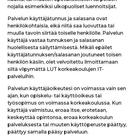
nojalla esimerkiksi ulkopuoliset luennoitsijat.
Palvelun käyttäjätunnus ja salasana ovat
henkilökohtaisia, eikä niitä saa luovuttaa tai
muulla tavoin siirtää toiselle henkilölle. Palvelun
käyttäjä vastaa tunnuksen ja salasanan
huolellisesta säilyttämisestä. Mikäli epäilet
käyttäjätunnuksen/salasanan joutuneet toisen
henkilön käsiin, olet velvoitettu ilmoittamaan
siitä viipymättä LUT korkeakoulujen IT-
palveluihin.
Palvelun käyttäjäoikeutesi on voimassa vain sen
ajan, kun opiskelu- tai käyttöoikeus tai
työsopimus on voimassa korkeakoulussa. Kun
käyttäjä valmistuu, eroaa itse, erotetaan,
keskeyttää opintonsa, eroaa korkeakoulun
palveluksesta tai muuten käyttöperuste päättyy,
päättyy samalla pääsy palveluun.