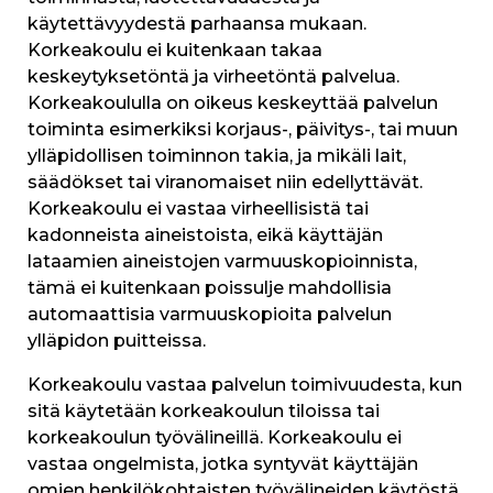
käytettävyydestä parhaansa mukaan.
Korkeakoulu ei kuitenkaan takaa
keskeytyksetöntä ja virheetöntä palvelua.
Korkeakoululla on oikeus keskeyttää palvelun
toiminta esimerkiksi korjaus-, päivitys-, tai muun
ylläpidollisen toiminnon takia, ja mikäli lait,
säädökset tai viranomaiset niin edellyttävät.
Korkeakoulu ei vastaa virheellisistä tai
kadonneista aineistoista, eikä käyttäjän
lataamien aineistojen varmuuskopioinnista,
tämä ei kuitenkaan poissulje mahdollisia
automaattisia varmuuskopioita palvelun
ylläpidon puitteissa.
Korkeakoulu vastaa palvelun toimivuudesta, kun
sitä käytetään korkeakoulun tiloissa tai
korkeakoulun työvälineillä. Korkeakoulu ei
vastaa ongelmista, jotka syntyvät käyttäjän
omien henkilökohtaisten työvälineiden käytöstä.