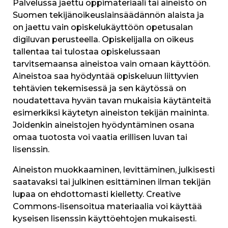
Palvelussa jaettu oppimateriaali tai aineisto on
Suomen tekijänoikeuslainsäädännön alaista ja
on jaettu vain opiskelukäyttöön opetusalan
digiluvan perusteella. Opiskelijalla on oikeus
tallentaa tai tulostaa opiskelussaan
tarvitsemaansa aineistoa vain omaan käyttöön.
Aineistoa saa hyödyntää opiskeluun liittyvien
tehtävien tekemisessä ja sen käytössä on
noudatettava hyvän tavan mukaisia käytänteitä
esimerkiksi käytetyn aineiston tekijän maininta.
Joidenkin aineistojen hyödyntäminen osana
omaa tuotosta voi vaatia erillisen luvan tai
lisenssin.
Aineiston muokkaaminen, levittäminen, julkisesti
saatavaksi tai julkinen esittäminen ilman tekijän
lupaa on ehdottomasti kielletty. Creative
Commons-lisensoitua materiaalia voi käyttää
kyseisen lisenssin käyttöehtojen mukaisesti.