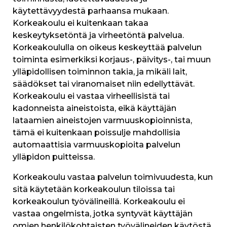
käytettävyydestä parhaansa mukaan.
Korkeakoulu ei kuitenkaan takaa
keskeytyksetöntä ja virheetöntä palvelua.
Korkeakoululla on oikeus keskeyttää palvelun
toiminta esimerkiksi korjaus-, päivitys-, tai muun
ylläpidollisen toiminnon takia, ja mikäli lait,
säädökset tai viranomaiset niin edellyttävät.
Korkeakoulu ei vastaa virheellisistä tai
kadonneista aineistoista, eikä käyttäjän
lataamien aineistojen varmuuskopioinnista,
tämä ei kuitenkaan poissulje mahdollisia
automaattisia varmuuskopioita palvelun
ylläpidon puitteissa.
Korkeakoulu vastaa palvelun toimivuudesta, kun
sitä käytetään korkeakoulun tiloissa tai
korkeakoulun työvälineillä. Korkeakoulu ei
vastaa ongelmista, jotka syntyvät käyttäjän
omien henkilökohtaisten työvälineiden käytöstä.