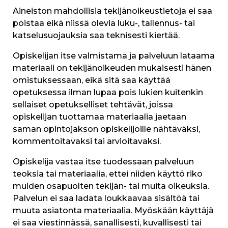
Aineiston mahdollisia tekijänoikeustietoja ei saa
poistaa eikä niissä olevia luku-, tallennus- tai
katselusuojauksia saa teknisesti kiertää.
Opiskelijan itse valmistama ja palveluun lataama
materiaali on tekijänoikeuden mukaisesti hänen
omistuksessaan, eikä sitä saa käyttää
opetuksessa ilman lupaa pois lukien kuitenkin
sellaiset opetukselliset tehtävät, joissa
opiskelijan tuottamaa materiaalia jaetaan
saman opintojakson opiskelijoille nähtäväksi,
kommentoitavaksi tai arvioitavaksi.
Opiskelija vastaa itse tuodessaan palveluun
teoksia tai materiaalia, ettei niiden käyttö riko
muiden osapuolten tekijän- tai muita oikeuksia.
Palvelun ei saa ladata loukkaavaa sisältöä tai
muuta asiatonta materiaalia. Myöskään käyttäjä
ei saa viestinnässä, sanallisesti, kuvallisesti tai