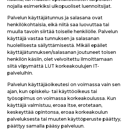
nojalla esimerkiksi ulkopuoliset luennoitsijat.
Palvelun käyttäjätunnus ja salasana ovat
henkilökohtaisia, eikä niitä saa luovuttaa tai
muulla tavoin siirtää toiselle henkilölle. Palvelun
käyttäjä vastaa tunnuksen ja salasanan
huolellisesta säilyttämisestä. Mikäli epäilet
käyttäjätunnuksen/salasanan joutuneet toisen
henkilön käsiin, olet velvoitettu ilmoittamaan
siitä viipymättä LUT korkeakoulujen IT-
palveluihin.
Palvelun käyttäjäoikeutesi on voimassa vain sen
ajan, kun opiskelu- tai käyttöoikeus tai
työsopimus on voimassa korkeakoulussa. Kun
käyttäjä valmistuu, eroaa itse, erotetaan,
keskeyttää opintonsa, eroaa korkeakoulun
palveluksesta tai muuten käyttöperuste päättyy,
päättyy samalla pääsy palveluun.