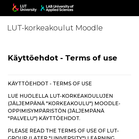
Skip to main content
LUT-korkeakoulut Moodle
Käyttöehdot - Terms of use
KÄYTTÖEHDOT - TERMS OF USE
LUE HUOLELLA LUT-KORKEAKOULUJEN
(JÄLJEMPÄNÄ "KORKEAKOULU") MOODLE-
OPPIMISYMPÄRISTÖN (JÄLJEMPÄNÄ
"PALVELU") KÄYTTÖEHDOT.
PLEASE READ THE TERMS OF USE OF LUT-
GROUP (LATER "UNIVERSITY")
LEARNING