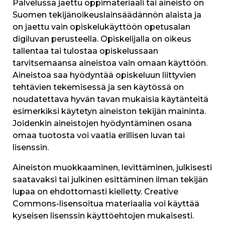
Palvelussa jaettu oppimateriaali tai aineisto on
Suomen tekijänoikeuslainsäädännön alaista ja
on jaettu vain opiskelukäyttöön opetusalan
digiluvan perusteella. Opiskelijalla on oikeus
tallentaa tai tulostaa opiskelussaan
tarvitsemaansa aineistoa vain omaan käyttöön.
Aineistoa saa hyödyntää opiskeluun liittyvien
tehtävien tekemisessä ja sen käytössä on
noudatettava hyvän tavan mukaisia käytänteitä
esimerkiksi käytetyn aineiston tekijän maininta.
Joidenkin aineistojen hyödyntäminen osana
omaa tuotosta voi vaatia erillisen luvan tai
lisenssin.
Aineiston muokkaaminen, levittäminen, julkisesti
saatavaksi tai julkinen esittäminen ilman tekijän
lupaa on ehdottomasti kielletty. Creative
Commons-lisensoitua materiaalia voi käyttää
kyseisen lisenssin käyttöehtojen mukaisesti.