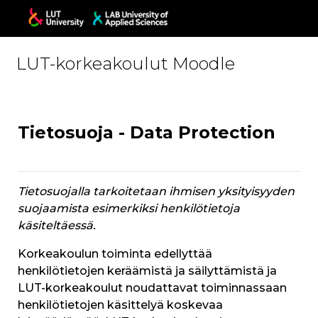
Skip to main content
LUT-korkeakoulut Moodle
Tietosuoja - Data Protection
Tietosuojalla tarkoitetaan ihmisen yksityisyyden
suojaamista esimerkiksi henkilötietoja
käsiteltäessä.
Korkeakoulun toiminta edellyttää
henkilötietojen keräämistä ja säilyttämistä ja
LUT-korkeakoulut noudattavat toiminnassaan
henkilötietojen käsittelyä koskevaa