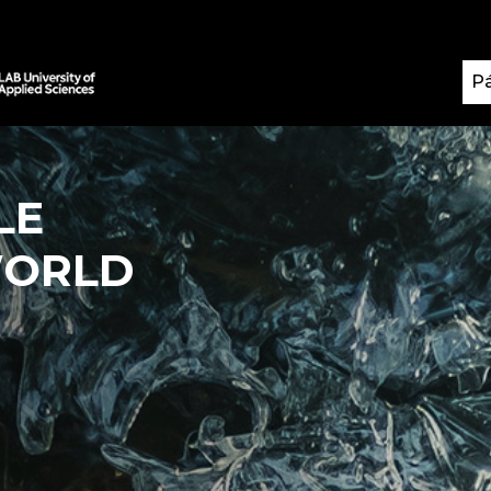
Pá
LE
WORLD