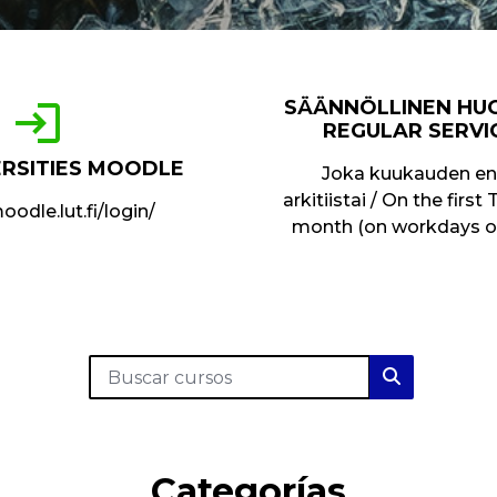
SÄÄNNÖLLINEN HU
login
REGULAR SERVI
ERSITIES MOODLE
Joka kuukauden e
arkitiistai / On the firs
oodle.lut.fi/login/
month (on workdays onl
Buscar cursos
Buscar cur
Categorías