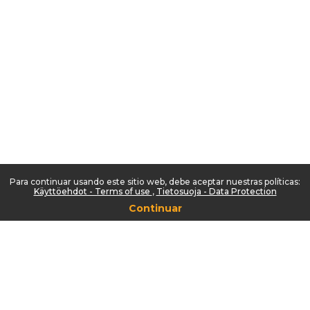
Para continuar usando este sitio web, debe aceptar nuestras políticas:
Käyttöehdot - Terms of use
Tietosuoja - Data Protection
Continuar
Saavutettavuusseloste
/
Accessibility statement
Usted no se ha identificado. (
Acceder
)