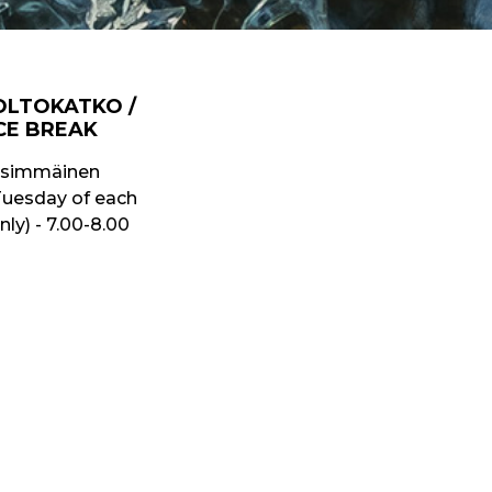
OLTOKATKO /
CE BREAK
nsimmäinen
t Tuesday of each
y) - 7.00-8.00
sos