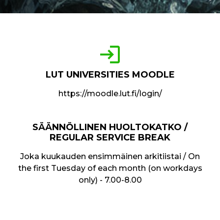
login
LUT UNIVERSITIES MOODLE
https://moodle.lut.fi/login/
SÄÄNNÖLLINEN HUOLTOKATKO /
REGULAR SERVICE BREAK
Joka kuukauden ensimmäinen arkitiistai / On
the first Tuesday of each month (on workdays
only) - 7.00-8.00